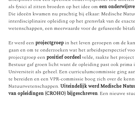
als fysici al zitten broeden op het idee om
een onderwijsv
Die ideeën kwamen nu prachtig bij elkaar: Medische Na
interdisciplinaire opleiding op het grensvlak van de exa
wetenschappen, een meerwaarde voor de gefuseerde bètafa
Er werd een
projectgroep
in het leven geroepen om de kan
gaan en om te onderzoeken wat het arbeidsperspectief voo
projectgroep een
positief oordeel
velde, raakte het project
Bestuur gaf groen licht want de opleiding past ook prima i
Universiteit als geheel. Een curriculumcommissie ging a
te bereiden en een VPR-commissie boog zich over de kenn
Natuurwetenschappen.
Uiteindelijk werd Medische Natu
van opleidingen (CROHO) bijgeschreven
. Een nieuwe stu