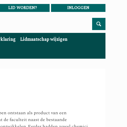
LID WORDEN?
INLOGGEN
rklaring
Lidmaatschap wijzigen
pen ontstaan als product van een
t de faculteit naast de bestaande
n ontwikkelen. Eerder hadden zowel chemici