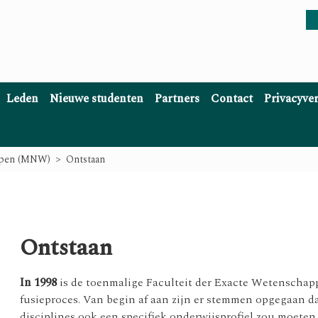
Leden
Nieuwe studenten
Partners
Contact
Privacyve
ppen (MNW)
Ontstaan
Ontstaan
In 1998
is de toenmalige Faculteit der Exacte Wetenschap
fusieproces. Van begin af aan zijn er stemmen opgegaan da
disciplines ook een specifiek onderwijsprofiel zou moete