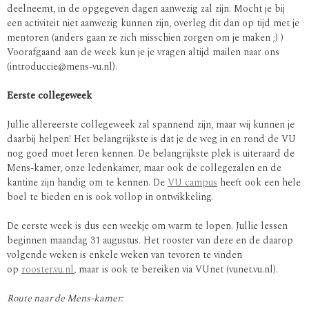
deelneemt, in de opgegeven dagen aanwezig zal zijn. Mocht je bij
een activiteit niet aanwezig kunnen zijn, overleg dit dan op tijd met je
mentoren (anders gaan ze zich misschien zorgen om je maken ;) )
Voorafgaand aan de week kun je je vragen altijd mailen naar ons
(introduccie@mens-vu.nl).
Eerste collegeweek
Jullie allereerste collegeweek zal spannend zijn, maar wij kunnen je
daarbij helpen! Het belangrijkste is dat je de weg in en rond de VU
nog goed moet leren kennen. De belangrijkste plek is uiteraard de
Mens-kamer, onze ledenkamer, maar ook de collegezalen en de
kantine zijn handig om te kennen. De
VU campus
heeft ook een hele
boel te bieden en is ook vollop in ontwikkeling.
De eerste week is dus een weekje om warm te lopen. Jullie lessen
beginnen maandag 31 augustus. Het rooster van deze en de daarop
volgende weken is enkele weken van tevoren te vinden
op
rooster.vu.nl
, maar is ook te bereiken via VUnet (vunet.vu.nl).
Route naar de Mens-kamer: