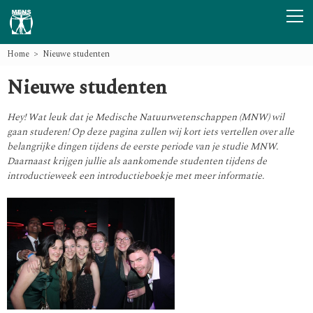
Home
Nieuwe studenten
Nieuwe studenten
Hey! Wat leuk dat je Medische Natuurwetenschappen (MNW) wil
gaan studeren! Op deze pagina zullen wij kort iets vertellen over alle
belangrijke dingen tijdens de eerste periode van je studie MNW.
Daarnaast krijgen jullie als aankomende studenten tijdens de
introductieweek een introductieboekje met meer informatie.