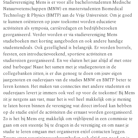
Studievereniging Mens is er voor alle bachelorstudenten Medische
Natuurwetenschappen (MNW) en masterstudenten Biomedical
Technology & Physics (BMTP) aan de Vrije Universiteit. Om je goed
te kunnen oriënteren op jouw toekomst worden educatieve
activiteiten als symposia, carrièredagen en bedrijfsbezoeken
georganiseerd. Verder worden er via studievereniging Mens
studieboeken met korting aangeboden en ook andere handige
studentendeals. Ook gezelligheid is belangrijk. Er worden borrels,
feesten, een introductieweekend, sportieve activiteiten en
studiereizen georganiseerd. En we sluiten het jaar altijd af met onze
eind barbeque! Naast het samen met je studiegenoten in de
collegebanken zitten, is er dus genoeg te doen om jouw eigen
jaargenoten en ouderejaars van de studies MNW en BMTP beter te
leren kennen. Het maken van connecties met andere studenten en
ouderejaars levert je immers ook veel op voor de toekomst! Bij Mens
zit je nergens aan vast, maar het is wel heel makkelijk om je mening
te laten horen binnen de vereniging wat direct invloed kan hebben
op de studie en/of de activiteiten die ernaast worden georganiseerd.
Zo is het bij Mens erg makkelijk om vrijblijvend in een commissie te
gaan om een steentje bij te dragen in de vereniging en om naast je
studie te leren omgaan met organiseren en/of contacten leggen.