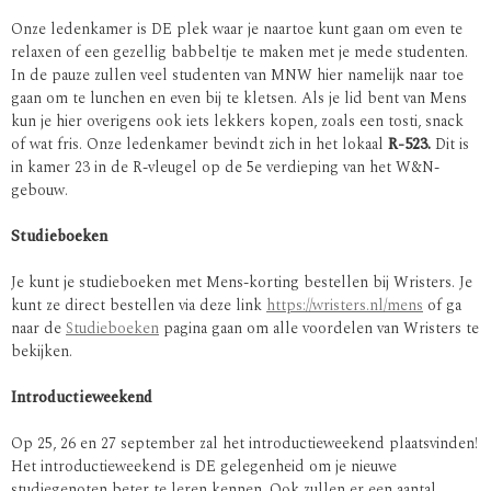
Onze ledenkamer is DE plek waar je naartoe kunt gaan om even te
relaxen of een gezellig babbeltje te maken met je mede studenten.
In de pauze zullen veel studenten van MNW hier namelijk naar toe
gaan om te lunchen en even bij te kletsen. Als je lid bent van Mens
kun je hier overigens ook iets lekkers kopen, zoals een tosti, snack
of wat fris. Onze ledenkamer bevindt zich in het lokaal
R-523.
Dit is
in kamer 23 in de R-vleugel op de 5e verdieping van het W&N-
gebouw.
Studieboeken
Je kunt je studieboeken met Mens-korting bestellen bij Wristers. Je
kunt ze direct bestellen via deze link
https://wristers.nl/mens
of ga
naar de
Studieboeken
pagina gaan om alle voordelen van Wristers te
bekijken.
Introductieweekend
Op 25, 26 en 27 september zal het introductieweekend plaatsvinden!
Het introductieweekend is DE gelegenheid om je nieuwe
studiegenoten beter te leren kennen. Ook zullen er een aantal