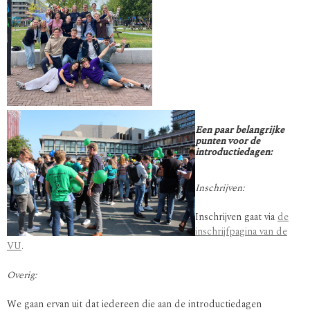
Een paar belangrijke
punten voor de
introductiedagen:
Inschrijven:
Inschrijven gaat via
de
inschrijfpagina van de
VU
.
Overig:
We gaan ervan uit dat iedereen die aan de introductiedagen