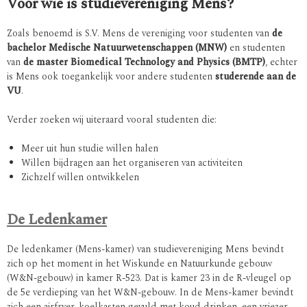
Voor wie is studievereniging Mens?
Zoals benoemd is S.V. Mens de vereniging voor studenten van
de
bachelor Medische Natuurwetenschappen (MNW)
en studenten
van
de master
Biomedical Technology and Physics (BMTP)
, echter
is Mens ook toegankelijk voor andere studenten
studerende aan de
VU
.
Verder zoeken wij uiteraard vooral studenten die:
Meer uit hun studie willen halen
Willen bijdragen aan het organiseren van activiteiten
Zichzelf willen ontwikkelen
De Ledenkamer
De ledenkamer (Mens-kamer) van studievereniging Mens bevindt
zich op het moment in het Wiskunde en Natuurkunde gebouw
(W&N-gebouw) in kamer R-523. Dat is kamer 23 in de R-vleugel op
de 5e verdieping van het W&N-gebouw. In de Mens-kamer bevindt
zich een airfryer, koelkasten gevuld met koud drinken, een vriezer