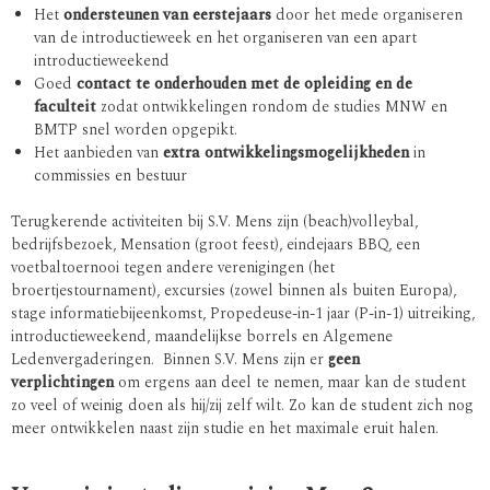
Het
ondersteunen van eerstejaars
door het mede organiseren
van de introductieweek en het organiseren van een apart
introductieweekend
Goed
contact te onderhouden met de opleiding en de
faculteit
zodat ontwikkelingen rondom de studies MNW en
BMTP snel worden opgepikt.
Het aanbieden van
extra ontwikkelingsmogelijkheden
in
commissies en bestuur
Terugkerende activiteiten bij S.V. Mens zijn (beach)volleybal,
bedrijfsbezoek, Mensation (groot feest), eindejaars BBQ, een
voetbaltoernooi tegen andere verenigingen (het
broertjestournament), excursies (zowel binnen als buiten Europa),
stage informatiebijeenkomst, Propedeuse-in-1 jaar (P-in-1) uitreiking,
introductieweekend, maandelijkse borrels en Algemene
Ledenvergaderingen. Binnen S.V. Mens zijn er
geen
verplichtingen
om ergens aan deel te nemen, maar kan de student
zo veel of weinig doen als hij/zij zelf wilt. Zo kan de student zich nog
meer ontwikkelen naast zijn studie en het maximale eruit halen.